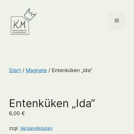
Skip
to
content
Menu
Start
/
Magnete
/ Entenküken „Ida“
Entenküken „Ida“
6,00
€
zzgl.
Versandkosten